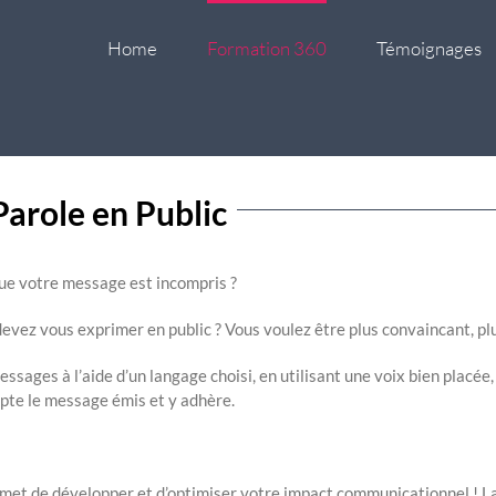
Home
Formation 360
Témoignages
Parole en Public
que votre message est incompris ?
evez vous exprimer en public ? Vous voulez être plus convaincant, plu
essages à l’aide d’un langage choisi, en utilisant une voix bien placée,
pte le message émis et y adhère.
rmet de développer et d’optimiser votre impact communicationnel ! L