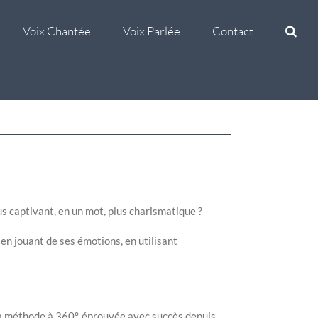
Voix Chantée
Voix Parlée
Contact
s captivant, en un mot, plus charismatique ?
 en jouant de ses émotions, en utilisant
a méthode à 360°, éprouvée avec succès depuis